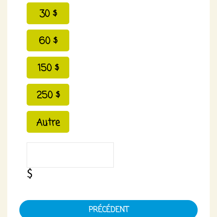
30 $
60 $
150 $
250 $
Autre
PRÉCÉDENT