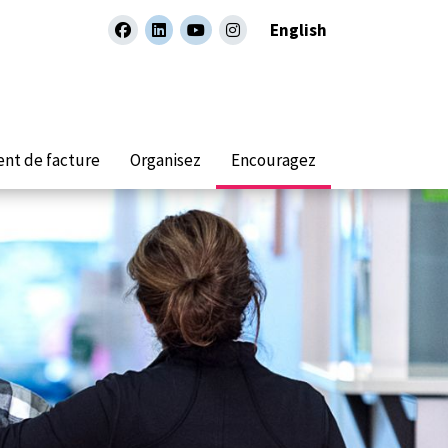
English
facebook
linkedin
youtube
instagram
nt de facture
Organisez
Encouragez